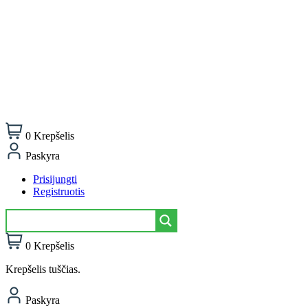
0
Krepšelis
Paskyra
Prisijungti
Registruotis
0
Krepšelis
Krepšelis tuščias.
Paskyra