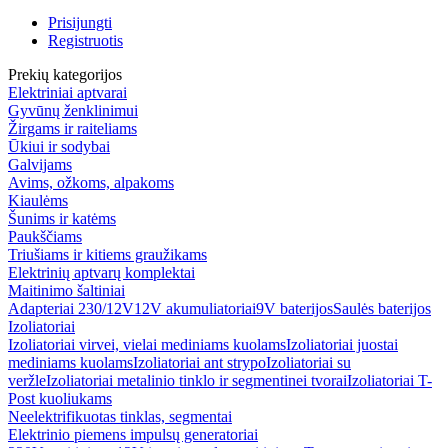
Prisijungti
Registruotis
Prekių kategorijos
Elektriniai aptvarai
Gyvūnų ženklinimui
Žirgams ir raiteliams
Ūkiui ir sodybai
Galvijams
Avims, ožkoms, alpakoms
Kiaulėms
Šunims ir katėms
Paukščiams
Triušiams ir kitiems graužikams
Elektrinių aptvarų komplektai
Maitinimo šaltiniai
Adapteriai 230/12V
12V akumuliatoriai
9V baterijos
Saulės baterijos
Izoliatoriai
Izoliatoriai virvei, vielai mediniams kuolams
Izoliatoriai juostai
mediniams kuolams
Izoliatoriai ant strypo
Izoliatoriai su
veržle
Izoliatoriai metalinio tinklo ir segmentinei tvorai
Izoliatoriai T-
Post kuoliukams
Neelektrifikuotas tinklas, segmentai
Elektrinio piemens impulsų generatoriai